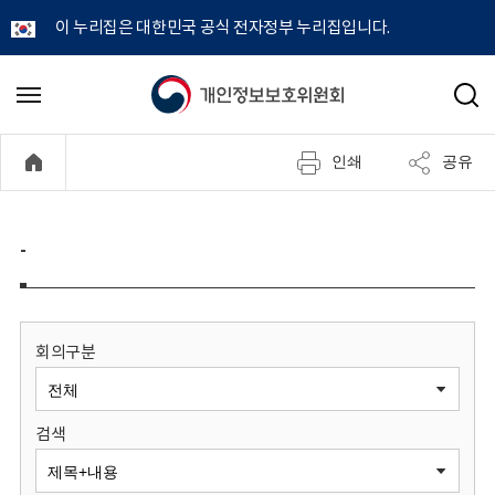
이 누리집은 대한민국 공식 전자정부 누리집입니다.
개
메
검
뉴
색
인
열
인쇄
공유
기
정
보
-
보
호
회의구분
위
검색
원