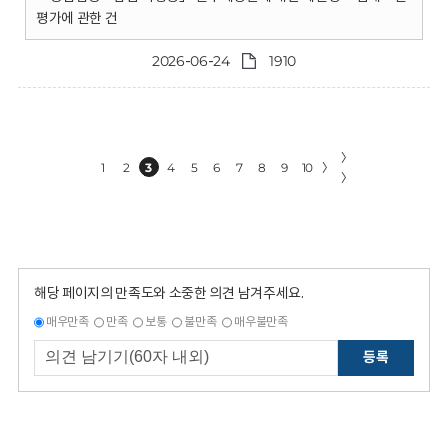
평가에 관한 건
2026-06-24
1910
〉
1
2
3
4
5
6
7
8
9
10
〉
〉
해당 페이지의 만족도와 소중한 의견 남겨주세요.
매우만족
만족
보통
불만족
매우불만족
등록