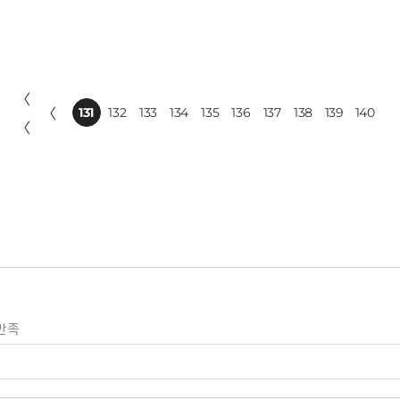
〈
〈
131
132
133
134
135
136
137
138
139
140
〈
만족