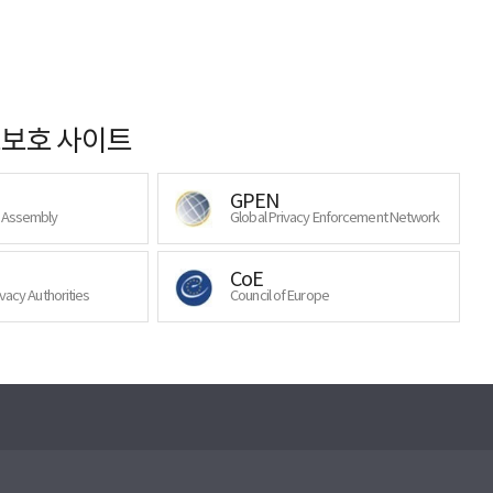
보호 사이트
GPEN
y Assembly
Global Privacy Enforcement Network
CoE
ivacy Authorities
Council of Europe