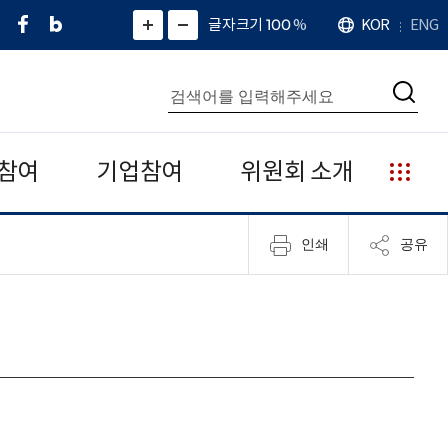
페
네
X
확
글자크기 100
%
KOR
ENG
언
화
화
이
이
(
대
어
면
면
스
버
트
수
확
축
북
블
위
대
통
소
치
검
로
터
합
색
그
)
검
색
참여
기업참여
위원회 소개
누
리
집
인쇄
공유
안
내