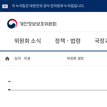
이 누리집은 대한민국 공식 전자정부 누리집입니다.
개
인
위원회 소식
정책 · 법령
국정
정
보
"접기,펼치기"
"접기,펼치기"
심의 · 의결
위원회 결정
보
호
-
위
원