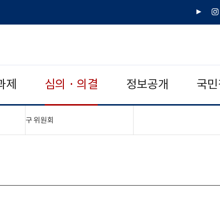
유
인
튜
스
브
타
그
램
과제
심의 · 의결
정보공개
국민
"접기,펼치기"
구 위원회