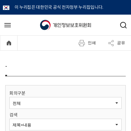
이 누리집은 대한민국 공식 전자정부 누리집입니다.
개
메
검
뉴
색
인
열
인쇄
공유
기
정
보
-
보
호
회의구분
위
검색
원