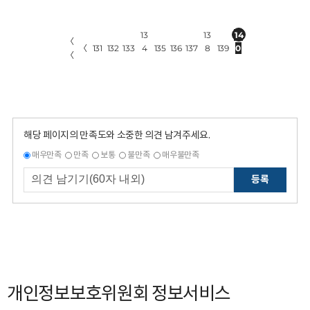
13
13
14
〈
〈
131
132
133
4
135
136
137
8
139
0
〈
해당 페이지의 만족도와 소중한 의견 남겨주세요.
매우만족
만족
보통
불만족
매우불만족
등록
개인정보보호위원회 정보서비스