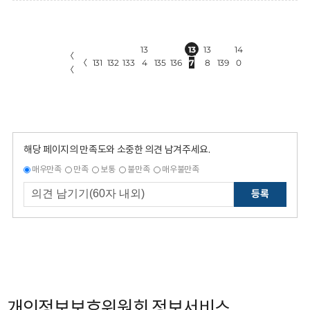
13
13
13
14
〈
〈
131
132
133
4
135
136
7
8
139
0
〈
해당 페이지의 만족도와 소중한 의견 남겨주세요.
매우만족
만족
보통
불만족
매우불만족
등록
개인정보보호위원회 정보서비스