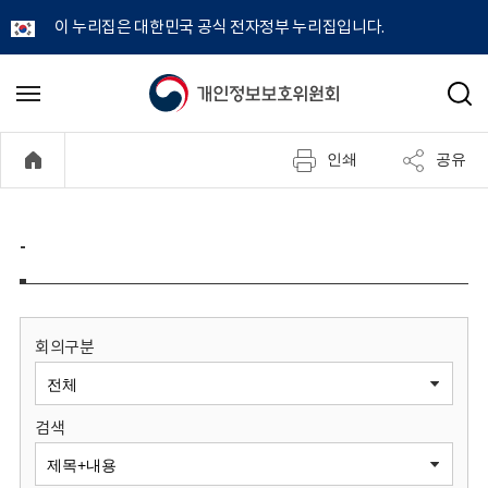
이 누리집은 대한민국 공식 전자정부 누리집입니다.
개
메
검
뉴
색
인
열
인쇄
공유
기
정
보
-
보
호
회의구분
위
검색
원