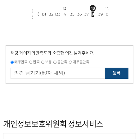
13
13
14
〈
〈
131
132
133
4
135
136
137
8
139
0
〈
해당 페이지의 만족도와 소중한 의견 남겨주세요.
매우만족
만족
보통
불만족
매우불만족
등록
개인정보보호위원회 정보서비스