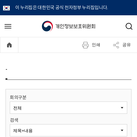
이 누리집은 대한민국 공식 전자정부 누리집입니다.
개
메
검
뉴
색
인
열
인쇄
공유
기
정
보
-
보
호
회의구분
위
검색
원