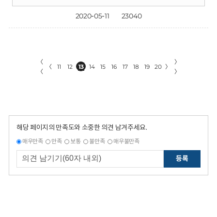
2020-05-11
23040
〈
〉
〈
11
12
13
14
15
16
17
18
19
20
〉
〈
〉
해당 페이지의 만족도와 소중한 의견 남겨주세요.
매우만족
만족
보통
불만족
매우불만족
등록