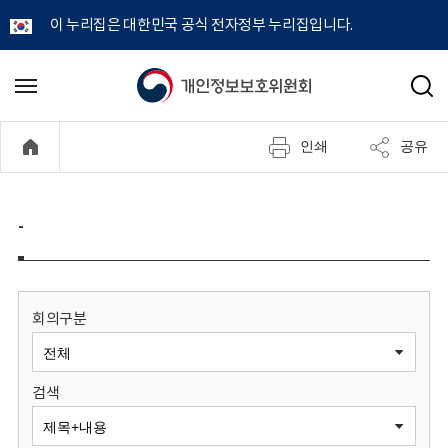
이 누리집은 대한민국 공식 전자정부 누리집입니다.
개
메
검
뉴
색
인
열
인쇄
공유
기
정
보
-
보
호
회의구분
위
검색
원