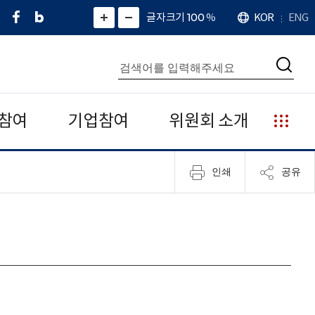
페
네
X
확
글자크기 100
%
KOR
ENG
언
화
화
이
이
(
대
어
면
면
스
버
트
수
확
축
북
블
위
대
통
소
치
검
로
터
합
색
그
)
검
색
참여
기업참여
위원회 소개
누
리
집
인쇄
공유
안
내