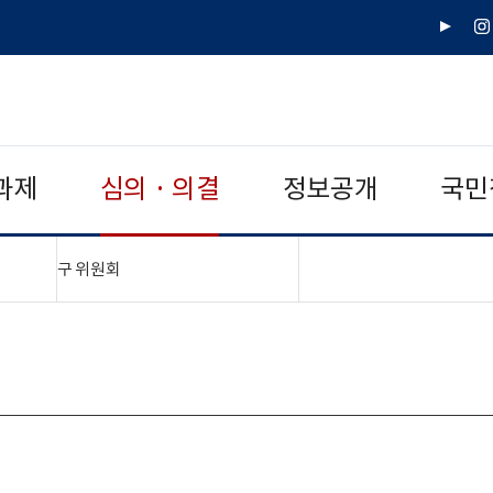
유
인
튜
스
브
타
그
램
과제
심의 · 의결
정보공개
국민
"접기,펼치기"
구 위원회