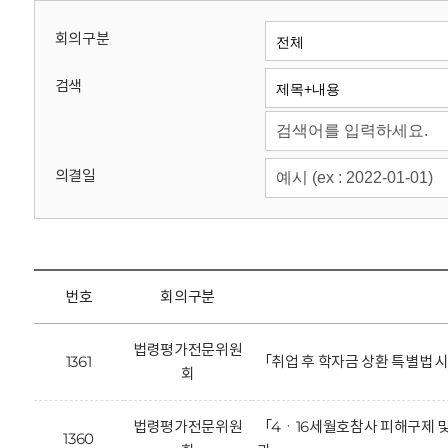
회
회의구분
검색
의결일
번호
회의구분
법령평가전문위원
1361
「취업 후 학자금 상환 특별법
회
법령평가전문위원
「4ㆍ16세월호참사 피해구제 및
1360