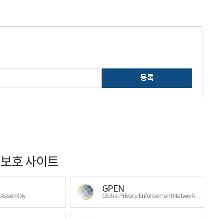
등록
보호 사이트
GPEN
y Assembly
Global Privacy Enforcement Network