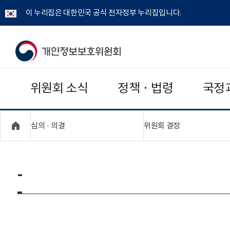
이 누리집은 대한민국 공식 전자정부 누리집입니다.
개
인
위원회 소식
정책 · 법령
국정
정
보
"접기,펼치기"
"접기,펼치기"
심의 · 의결
위원회 결정
보
호
-
위
원