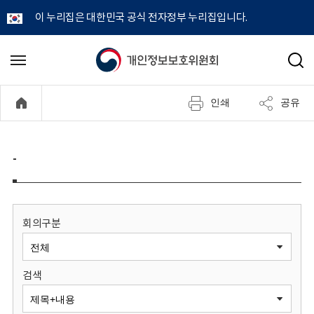
이 누리집은 대한민국 공식 전자정부 누리집입니다.
개
메
검
뉴
색
인
열
인쇄
공유
기
정
보
-
보
호
회의구분
위
검색
원