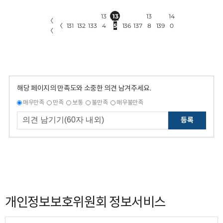
13
13
13
14
〈
〈
131
132
133
4
5
136
137
8
139
0
〈
해당 페이지의 만족도와 소중한 의견 남겨주세요.
매우만족
만족
보통
불만족
매우불만족
등록
개인정보보호위원회 정보서비스