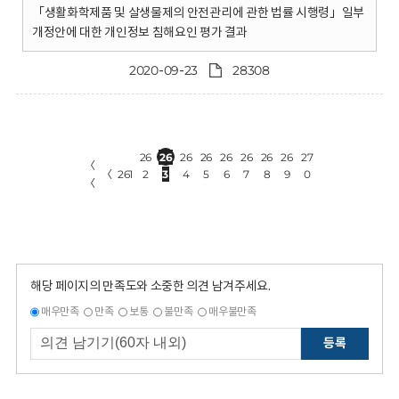
「생활화학제품 및 살생물제의 안전관리에 관한 법률 시행령」일부
개정안에 대한 개인정보 침해요인 평가 결과
2020-09-23
28308
26
26
26
26
26
26
26
26
27
〈
〈
261
2
3
4
5
6
7
8
9
0
〈
해당 페이지의 만족도와 소중한 의견 남겨주세요.
매우만족
만족
보통
불만족
매우불만족
등록