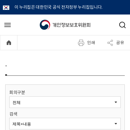
이 누리집은 대한민국 공식 전자정부 누리집입니다.
개
메
검
뉴
색
인
열
인쇄
공유
기
정
보
-
보
호
회의구분
위
검색
원