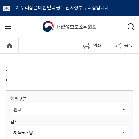
이 누리집은 대한민국 공식 전자정부 누리집입니다.
개
메
검
뉴
색
인
열
인쇄
공유
기
정
보
-
보
호
회의구분
위
검색
원