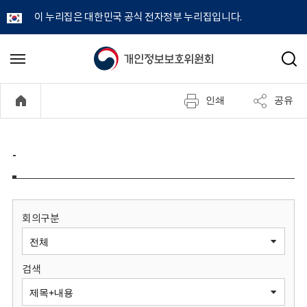
이 누리집은 대한민국 공식 전자정부 누리집입니다.
개
메
검
뉴
색
인
열
인쇄
공유
기
정
보
-
보
호
회의구분
위
검색
원