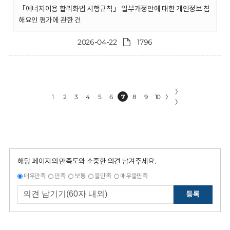
「에너지이용 합리화법 시행규칙」 일부개정안에 대한 개인정보 침
해요인 평가에 관한 건
2026-04-22
1796
〉
1
2
3
4
5
6
7
8
9
10
〉
〉
해당 페이지의 만족도와 소중한 의견 남겨주세요.
매우만족
만족
보통
불만족
매우불만족
등록