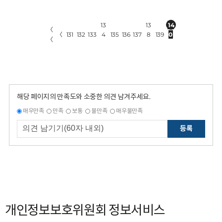
13
13
14
〈
〈
131
132
133
4
135
136
137
8
139
0
〈
해당 페이지의 만족도와 소중한 의견 남겨주세요.
매우만족
만족
보통
불만족
매우불만족
등록
개인정보보호위원회 정보서비스