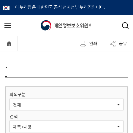
이 누리집은 대한민국 공식 전자정부 누리집입니다.
개
메
검
뉴
색
인
열
인쇄
공유
기
정
보
-
보
호
회의구분
위
검색
원