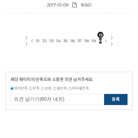
2017-01-09
16561
12
〈
〉
〈
111
112
113
114
115
116
117
118
119
0
〉
〈
〉
해당 페이지의 만족도와 소중한 의견 남겨주세요.
매우만족
만족
보통
불만족
매우불만족
등록