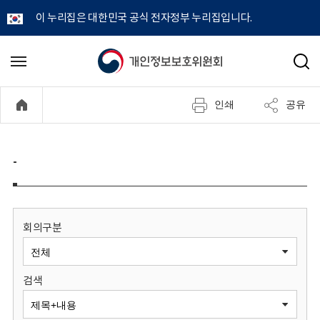
이 누리집은 대한민국 공식 전자정부 누리집입니다.
개
메
검
뉴
색
인
열
인쇄
공유
기
정
보
-
보
호
회의구분
위
검색
원