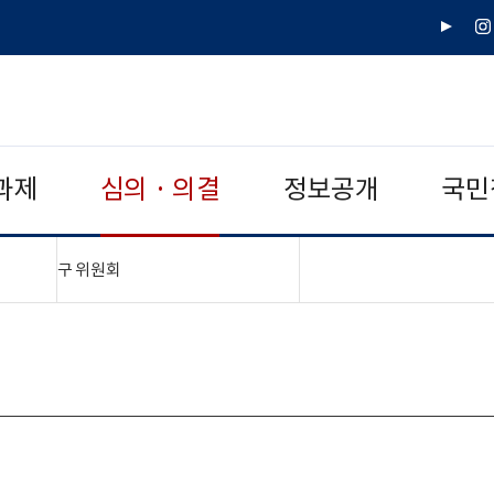
유
인
튜
스
브
타
그
램
과제
심의 · 의결
정보공개
국민
"접기,펼치기"
구 위원회