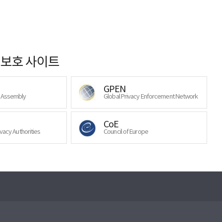
보호 사이트
GPEN
y Assembly
Global Privacy Enforcement Network
CoE
ivacy Authorities
Council of Europe