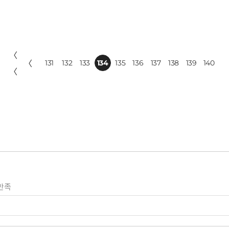
〈
〈
131
132
133
134
135
136
137
138
139
140
〈
만족