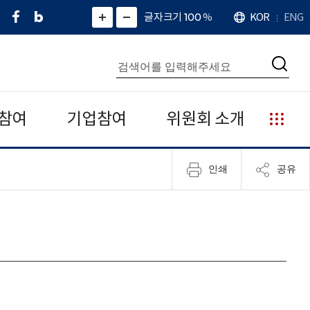
페
네
X
확
글자크기 100
%
KOR
ENG
언
화
화
이
이
(
대
어
면
면
스
버
트
수
확
축
북
블
위
대
통
소
치
검
로
터
합
색
그
)
검
색
참여
기업참여
위원회 소개
누
리
집
인쇄
공유
안
내