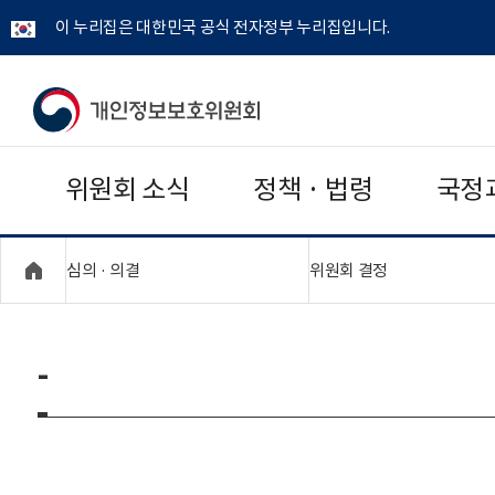
이 누리집은 대한민국 공식 전자정부 누리집입니다.
개
인
위원회 소식
정책 · 법령
국정
정
보
"접기,펼치기"
"접기,펼치기"
심의 · 의결
위원회 결정
보
호
-
위
원