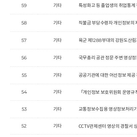
59
기타
특성화고 등 졸업생의 취업통계 
58
기타
직불금 부당수령자 개인정보의 제
57
기타
육군 제1288부대의 강원도산림
56
기타
국무총리 공관 정문 주변 영상정
55
기타
공공기관에 대한 어선정보 제공 
54
기타
「개인정보 보호위원회 운영규
53
기타
교통정보수집용 영상정보처리기기
52
기타
CCTV관제센터 영상의 경찰서 