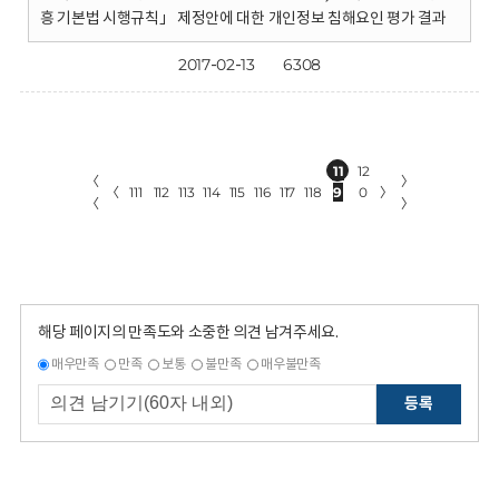
흥 기본법 시행규칙」 제정안에 대한 개인정보 침해요인 평가 결과
2017-02-13
6308
11
12
〈
〉
〈
111
112
113
114
115
116
117
118
9
0
〉
〈
〉
해당 페이지의 만족도와 소중한 의견 남겨주세요.
매우만족
만족
보통
불만족
매우불만족
등록