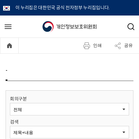
이 누리집은 대한민국 공식 전자정부 누리집입니다.
개
메
검
뉴
색
인
열
인쇄
공유
기
정
보
-
보
호
회의구분
위
검색
원