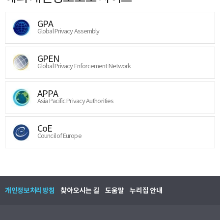
GPA
Global Privacy Assembly
GPEN
Global Privacy Enforcement Network
APPA
Asia Pacific Privacy Authorities
CoE
Council of Europe
개인정보처리방침
찾아오시는 길
도움말
누리집 안내