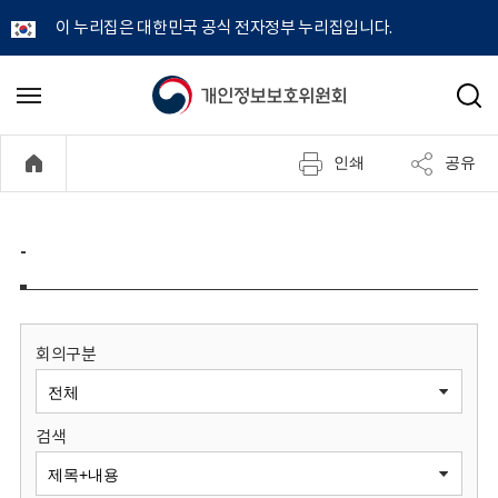
이 누리집은 대한민국 공식 전자정부 누리집입니다.
개
메
검
뉴
색
인
열
인쇄
공유
기
정
보
-
보
호
회의구분
위
검색
원