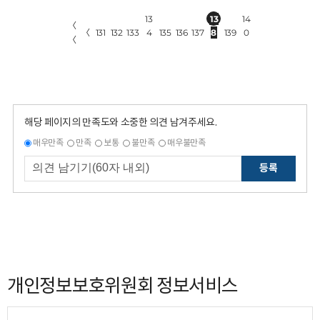
13
13
14
〈
〈
131
132
133
4
135
136
137
8
139
0
〈
해당 페이지의 만족도와 소중한 의견 남겨주세요.
매우만족
만족
보통
불만족
매우불만족
등록
개인정보보호위원회 정보서비스