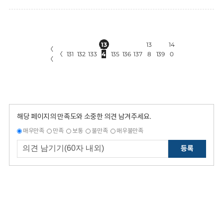
13
13
14
〈
〈
131
132
133
4
135
136
137
8
139
0
〈
해당 페이지의 만족도와 소중한 의견 남겨주세요.
매우만족
만족
보통
불만족
매우불만족
등록