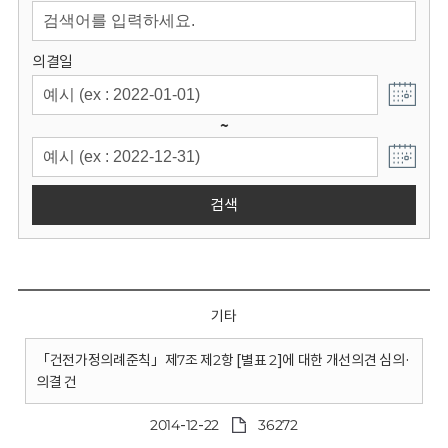
회
의결일
~
검색
기타
「건전가정의례준칙」제7조 제2항 [별표 2]에 대한 개선의견 심의·
의결 건
2014-12-22
36272