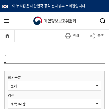
이 누리집은 대한민국 공식 전자정부 누리집입니다.
개
메
검
뉴
색
인
열
인쇄
공유
기
정
보
-
보
호
회의구분
위
검색
원