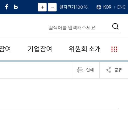
페
네
X
확
글자크기 100
%
KOR
ENG
언
화
화
이
이
(
대
어
면
면
스
버
트
수
확
축
북
블
위
대
통
소
치
검
로
터
합
색
그
)
검
색
참여
기업참여
위원회 소개
누
리
집
인쇄
공유
안
내