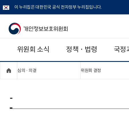
이 누리집은 대한민국 공식 전자정부 누리집입니다.
개
인
위원회 소식
정책 · 법령
국정
정
보
"접기,펼치기"
"접기,펼치기"
심의 · 의결
위원회 결정
보
호
-
위
원