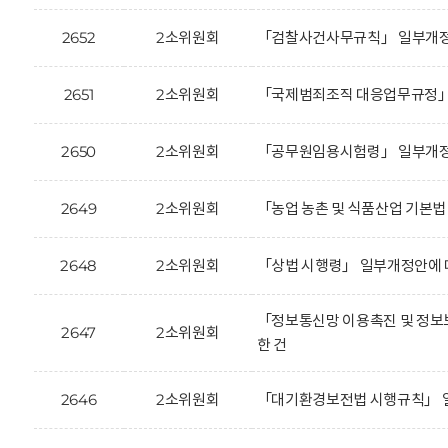
2652
2소위원회
「검찰사건사무규칙」 일부개정안
2651
2소위원회
「국제범죄조직 대응업무규정」 
2650
2소위원회
「공무원임용시험령」 일부개정안
2649
2소위원회
「농업 농촌 및 식품산업 기본법
2648
2소위원회
「상법 시행령」 일부개정안에 
「정보통신망 이용촉진 및 정보보
2647
2소위원회
한 건
2646
2소위원회
「대기환경보전법 시행규칙」 일