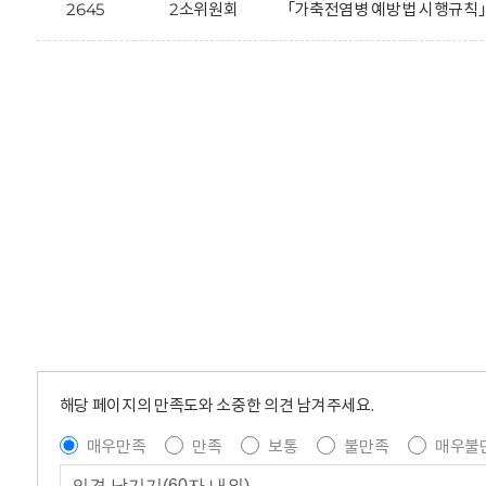
2645
2소위원회
「가축전염병 예방법 시행규칙」
해당 페이지의 만족도와 소중한 의견 남겨주세요.
매우만족
만족
보통
불만족
매우불