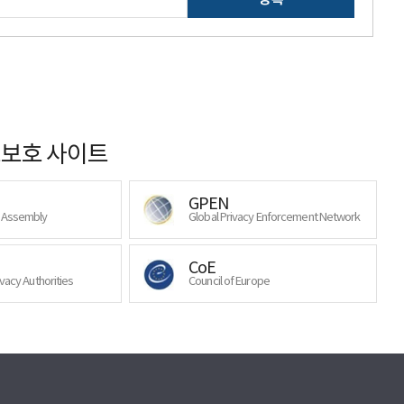
보호 사이트
GPEN
y Assembly
Global Privacy Enforcement Network
CoE
ivacy Authorities
Council of Europe