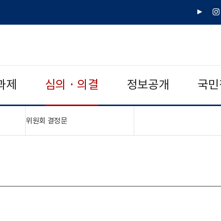
유
인
튜
스
브
타
그
램
과제
심의 · 의결
정보공개
국민
"접기,펼치기"
위원회 결정문