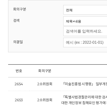
회
회의구분
검색
의결일
번호
회의구분
2654
2소위원회
「미술진흥법 시행령」 일부개정
「특별사법경찰관리에 대한 검사
2653
2소위원회
대한 개인정보 침해요인 평가에 