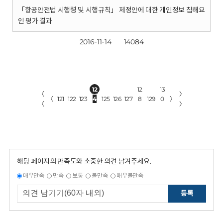
「항공안전법 시행령 및 시행규칙」 제정안에 대한 개인정보 침해요
인 평가 결과
2016-11-14
14084
12
12
13
〈
〉
〈
121
122
123
4
125
126
127
8
129
0
〉
〈
〉
해당 페이지의 만족도와 소중한 의견 남겨주세요.
매우만족
만족
보통
불만족
매우불만족
등록