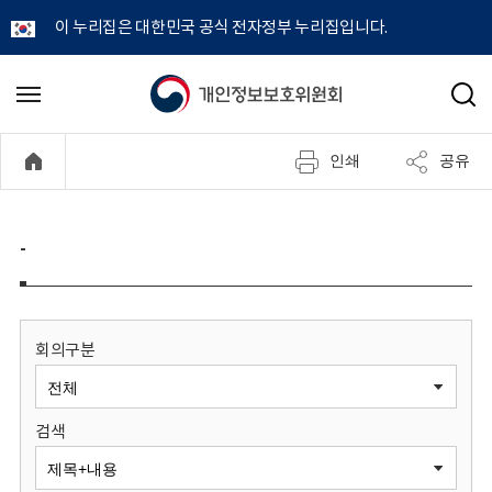
이 누리집은 대한민국 공식 전자정부 누리집입니다.
개
메
검
뉴
색
인
열
인쇄
공유
기
정
보
-
보
호
회의구분
위
검색
원