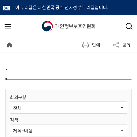
이 누리집은 대한민국 공식 전자정부 누리집입니다.
개
메
검
뉴
색
인
열
인쇄
공유
기
정
보
-
보
호
회의구분
위
검색
원