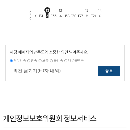
13
13
13
14
〈
〈
131
2
133
4
135
136
137
8
139
0
〈
해당 페이지의 만족도와 소중한 의견 남겨주세요.
매우만족
만족
보통
불만족
매우불만족
등록
개인정보보호위원회 정보서비스