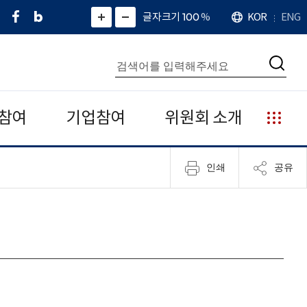
페
네
X
확
글자크기 100
%
KOR
ENG
언
화
화
이
이
(
대
어
면
면
스
버
트
수
확
축
북
블
위
대
통
소
치
검
로
터
합
색
그
)
검
색
참여
기업참여
위원회 소개
누
리
집
인쇄
공유
안
내