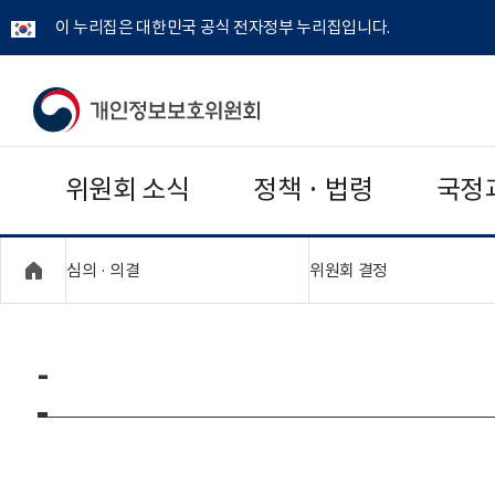
이 누리집은 대한민국 공식 전자정부 누리집입니다.
개
인
위원회 소식
정책 · 법령
국정
정
보
"접기,펼치기"
"접기,펼치기"
심의 · 의결
위원회 결정
보
호
-
위
원