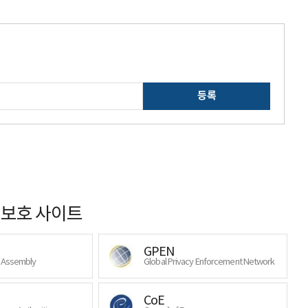
등록
보호 사이트
GPEN
y Assembly
Global Privacy Enforcement Network
CoE