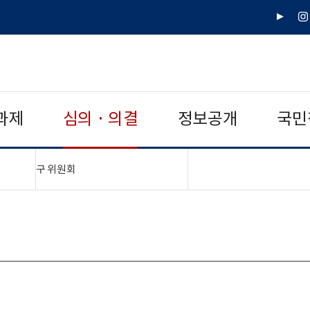
유
인
튜
스
브
타
그
램
과제
심의 · 의결
정보공개
국민
"접기,펼치기"
구 위원회