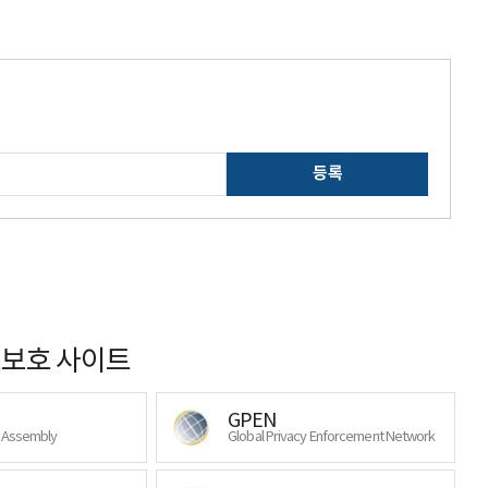
등록
보호 사이트
GPEN
y Assembly
Global Privacy Enforcement Network