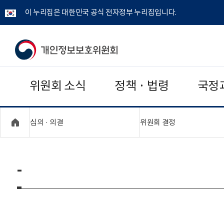
이 누리집은 대한민국 공식 전자정부 누리집입니다.
개
인
위원회 소식
정책 · 법령
국정
정
보
"접기,펼치기"
"접기,펼치기"
심의 · 의결
위원회 결정
보
호
-
위
원