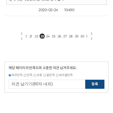
2020-02-24
10490
〈
〉
〈
21
22
23
24
25
26
27
28
29
30
〉
〈
〉
해당 페이지의 만족도와 소중한 의견 남겨주세요.
매우만족
만족
보통
불만족
매우불만족
등록