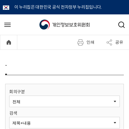
이 누리집은 대한민국 공식 전자정부 누리집입니다.
개
메
검
뉴
색
인
열
인쇄
공유
기
정
보
-
보
호
회의구분
위
검색
원