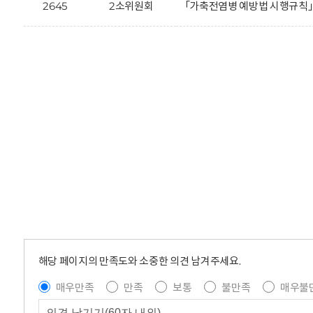
2645
2소위원회
「가축전염병 예방법 시행규칙」
해당 페이지의 만족도와 소중한 의견 남겨주세요.
매우만족
만족
보통
불만족
매우불