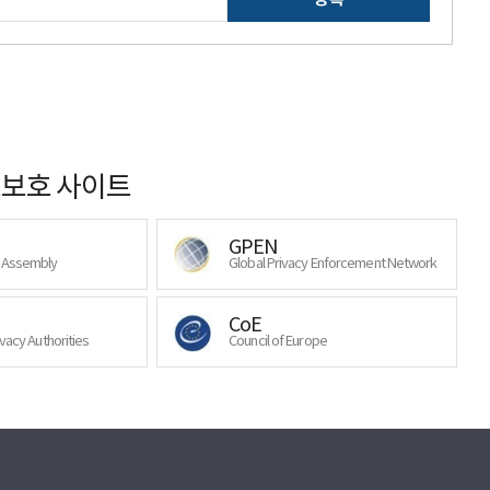
보호 사이트
GPEN
y Assembly
Global Privacy Enforcement Network
CoE
ivacy Authorities
Council of Europe