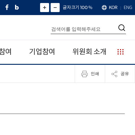
페
네
X
확
글자크기 100
%
KOR
ENG
언
화
화
이
이
(
대
어
면
면
스
버
트
수
확
축
북
블
위
대
통
소
치
검
로
터
합
색
그
)
검
색
참여
기업참여
위원회 소개
누
리
집
인쇄
공유
안
내