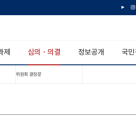
유
인
튜
스
브
타
그
램
과제
심의 · 의결
정보공개
국민
"접기,펼치기"
위원회 결정문