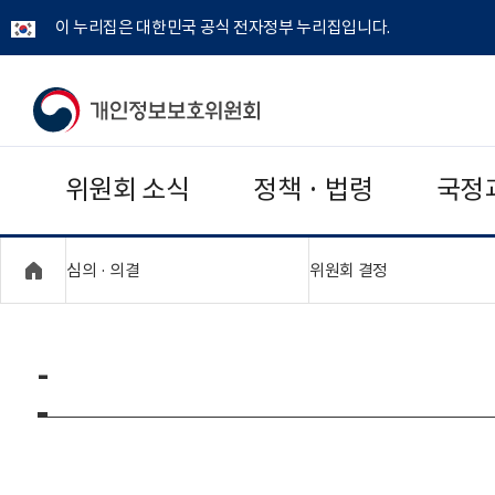
이 누리집은 대한민국 공식 전자정부 누리집입니다.
개
인
위원회 소식
정책 · 법령
국정
정
보
"접기,펼치기"
"접기,펼치기"
심의 · 의결
위원회 결정
보
호
-
위
원