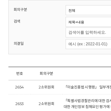
회
회의구분
검색
의결일
번호
회의구분
2654
2소위원회
「미술진흥법 시행령」 일부개정
「특별사법경찰관리에 대한 검사
2653
2소위원회
대한 개인정보 침해요인 평가에 