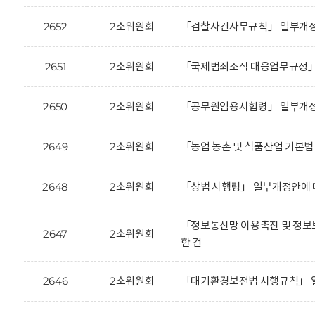
2652
2소위원회
「검찰사건사무규칙」 일부개정안
2651
2소위원회
「국제범죄조직 대응업무규정」 
2650
2소위원회
「공무원임용시험령」 일부개정안
2649
2소위원회
「농업 농촌 및 식품산업 기본법
2648
2소위원회
「상법 시행령」 일부개정안에 
「정보통신망 이용촉진 및 정보보
2647
2소위원회
한 건
2646
2소위원회
「대기환경보전법 시행규칙」 일