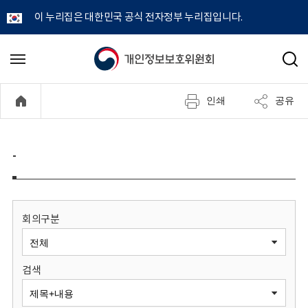
이 누리집은 대한민국 공식 전자정부 누리집입니다.
개
메
검
뉴
색
인
열
인쇄
공유
기
정
보
-
보
호
회의구분
위
검색
원