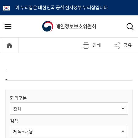
이 누리집은 대한민국 공식 전자정부 누리집입니다.
개
메
검
뉴
색
인
열
인쇄
공유
기
정
보
-
보
호
회의구분
위
검색
원