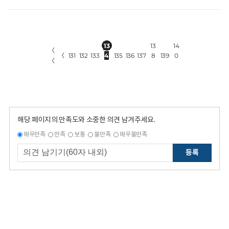
13
13
14
〈
〈
131
132
133
4
135
136
137
8
139
0
〈
해당 페이지의 만족도와 소중한 의견 남겨주세요.
매우만족
만족
보통
불만족
매우불만족
등록