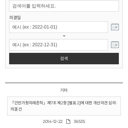
회
의결일
~
검색
기타
「건전가정의례준칙」제7조 제2항 [별표 2]에 대한 개선의견 심의·
의결 건
2014-12-22
36535