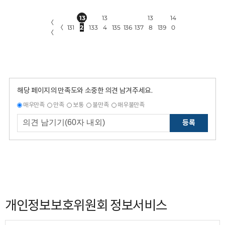
13
13
13
14
〈
〈
131
2
133
4
135
136
137
8
139
0
〈
해당 페이지의 만족도와 소중한 의견 남겨주세요.
매우만족
만족
보통
불만족
매우불만족
등록
개인정보보호위원회 정보서비스