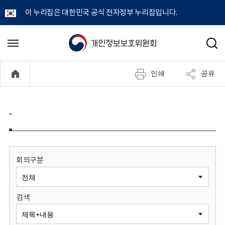
이 누리집은 대한민국 공식 전자정부 누리집입니다.
개
메
검
뉴
색
인
열
인쇄
공유
기
정
보
-
보
호
회의구분
위
검색
원