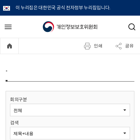
이 누리집은 대한민국 공식 전자정부 누리집입니다.
개
메
검
뉴
색
인
열
인쇄
공유
기
정
보
-
보
호
회의구분
위
검색
원