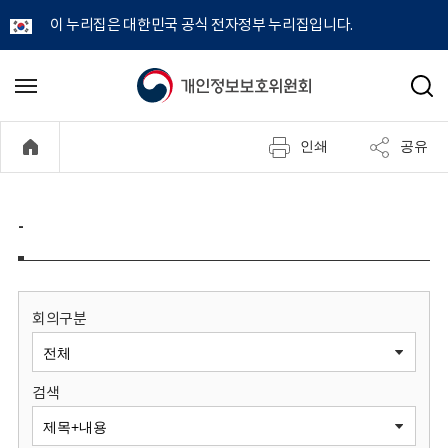
이 누리집은 대한민국 공식 전자정부 누리집입니다.
개
메
검
뉴
색
인
열
인쇄
공유
기
정
보
-
보
호
회의구분
위
검색
원