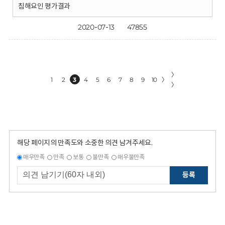
침해요인 평가결과
2020-07-13
47855
〉
1
2
3
4
5
6
7
8
9
10
〉
〉
해당 페이지의 만족도와 소중한 의견 남겨주세요.
매우만족
만족
보통
불만족
매우불만족
등록