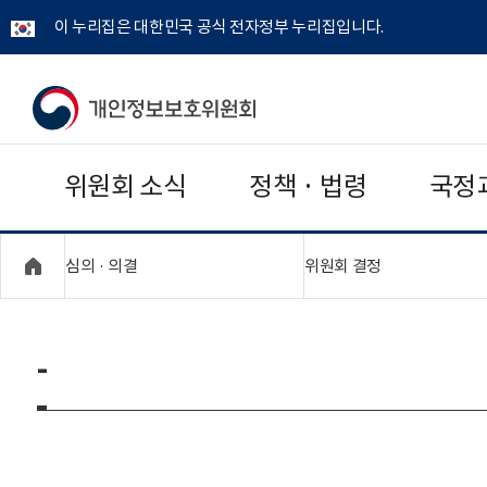
이 누리집은 대한민국 공식 전자정부 누리집입니다.
개
인
위원회 소식
정책 · 법령
국정
정
보
"접기,펼치기"
"접기,펼치기"
심의 · 의결
위원회 결정
보
호
-
위
원