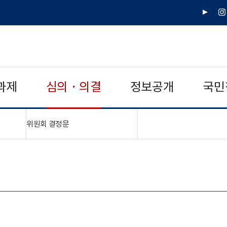
유
인
튜
스
브
타
그
램
과제
심의 · 의결
정보공개
국민
"접기,펼치기"
위원회 결정문