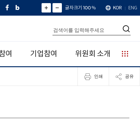
페
네
X
확
글자크기 100
%
KOR
ENG
언
화
화
이
이
(
대
어
면
면
스
버
트
수
확
축
북
블
위
대
통
소
치
검
로
터
합
색
그
)
검
색
참여
기업참여
위원회 소개
누
리
집
인쇄
공유
안
내