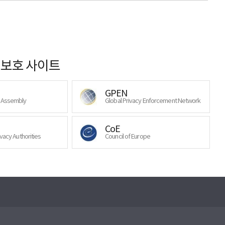
보호 사이트
GPEN
y Assembly
Global Privacy Enforcement Network
CoE
ivacy Authorities
Council of Europe