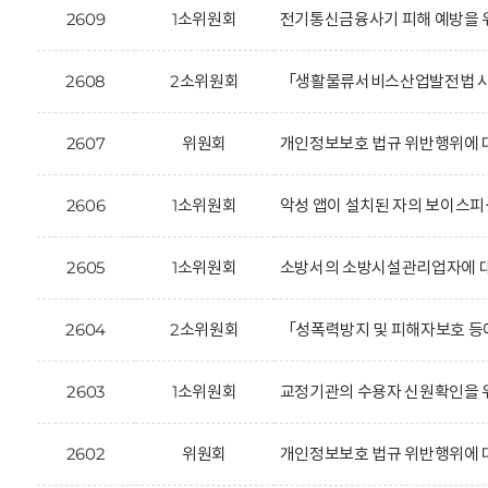
2609
1소위원회
전기통신금융사기 피해 예방을 위
2608
2소위원회
「생활물류서비스산업발전법 시행
2607
위원회
개인정보보호 법규 위반행위에 대한
2606
1소위원회
악성 앱이 설치된 자의 보이스피
2605
1소위원회
소방서의 소방시설관리업자에 대한
2604
2소위원회
「성폭력방지 및 피해자보호 등에
2603
1소위원회
교정기관의 수용자 신원확인을 위
2602
위원회
개인정보보호 법규 위반행위에 대한