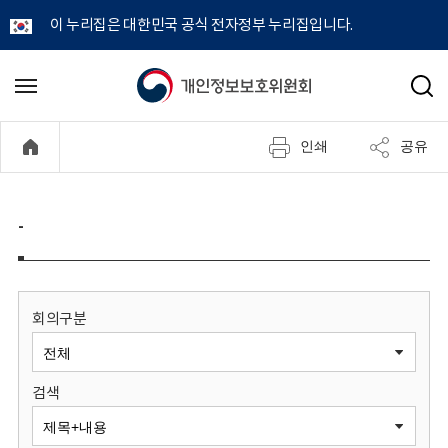
이 누리집은 대한민국 공식 전자정부 누리집입니다.
개
메
검
뉴
색
인
열
인쇄
공유
기
정
보
-
보
호
회의구분
위
검색
원