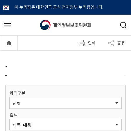
이 누리집은 대한민국 공식 전자정부 누리집입니다.
개
메
검
뉴
색
인
열
인쇄
공유
기
정
보
-
보
호
회의구분
위
검색
원