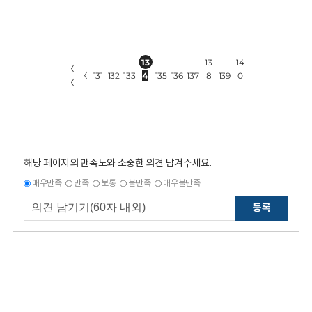
13
13
14
〈
〈
131
132
133
4
135
136
137
8
139
0
〈
해당 페이지의 만족도와 소중한 의견 남겨주세요.
매우만족
만족
보통
불만족
매우불만족
등록