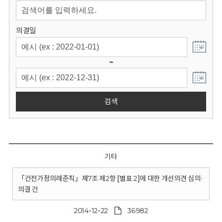
회
의결일
~
검색
기타
「건전가정의례준칙」제7조 제2항 [별표 2]에 대한 개선의견 심의·
의결 건
2014-12-22
36982