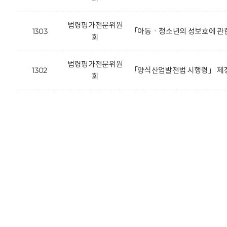
법령평가전문위원
1303
「아동ㆍ청소년의 성보호에 관한
회
법령평가전문위원
1302
「양식산업발전법 시행령」 제정
회