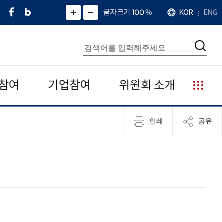
페
네
X
확
글자크기 100
%
KOR
ENG
언
화
화
이
이
(
대
어
면
면
스
버
트
수
확
축
북
블
위
대
통
소
치
검
로
터
합
색
그
)
검
색
참여
기업참여
위원회 소개
누
리
집
인쇄
공유
안
내