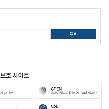
등록
보호 사이트
GPEN
y Assembly
Global Privacy Enforcement Network
CoE