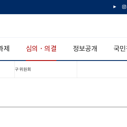
유
인
튜
스
브
타
그
램
과제
심의 · 의결
정보공개
국민
"접기,펼치기"
구 위원회