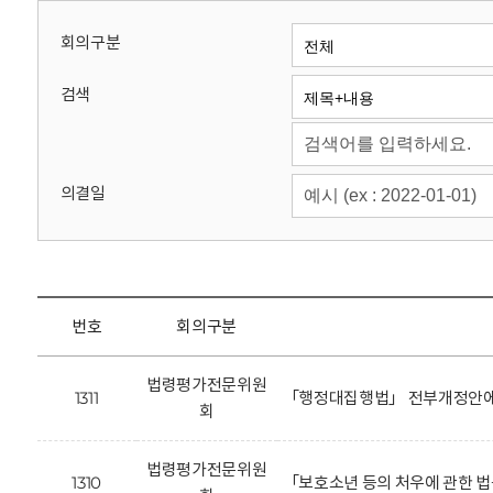
회
회의구분
검색
의결일
번호
회의구분
법령평가전문위원
1311
「행정대집행법」 전부개정안에 
회
법령평가전문위원
1310
「보호소년 등의 처우에 관한 법