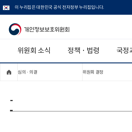
이 누리집은 대한민국 공식 전자정부 누리집입니다.
개
인
위원회 소식
정책 · 법령
국정
정
보
"접기,펼치기"
"접기,펼치기"
심의 · 의결
위원회 결정
보
호
-
위
원