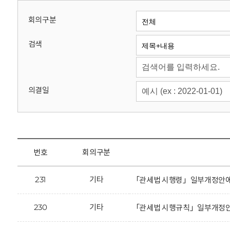
회
회의구분
검색
의결일
번호
회의구분
231
기타
「관세법 시행령」일부개정안에 
230
기타
「관세법 시행규칙」일부개정안에