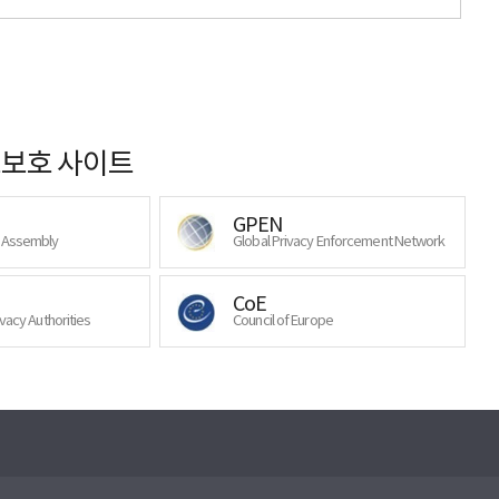
보호 사이트
GPEN
y Assembly
Global Privacy Enforcement Network
CoE
ivacy Authorities
Council of Europe