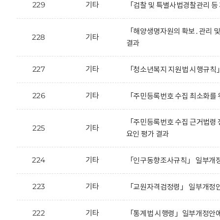
229
기타
「검찰 및 특별사법경찰관리 등
「해양생명자원의 확보․관리 및
228
기타
결과
227
기타
「청소년복지 지원법 시행규칙」
226
기타
「주민등록번호 수집 최소화를 
「주민등록번호 수집 근거법령 
225
기타
요인 평가 결과
224
기타
「인구동향조사규칙」 일부개정안
223
기타
「교원자격검정령」 일부개정안에
222
기타
「통계법 시행령」일부개정안에 