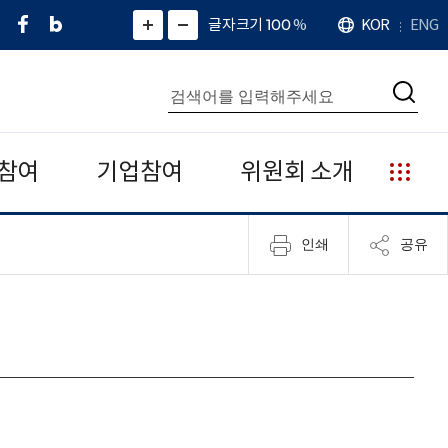
페
네
X
확
글자크기 100
%
KOR
ENG
언
화
화
이
이
(
대
어
면
면
스
버
트
수
확
축
북
블
위
대
통
소
치
검
로
터
합
색
그
)
검
색
참여
기업참여
위원회 소개
누
리
집
인쇄
공유
안
내