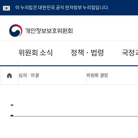
이 누리집은 대한민국 공식 전자정부 누리집입니다.
개
인
위원회 소식
정책 · 법령
국정
정
보
"접기,펼치기"
"접기,펼치기"
심의 · 의결
위원회 결정
보
호
-
위
원