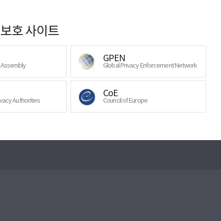
보호 사이트
GPEN
y Assembly
Global Privacy Enforcement Network
CoE
ivacy Authorities
Council of Europe