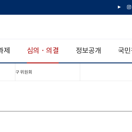
유
인
튜
스
브
타
그
램
과제
심의 · 의결
정보공개
국민
"접기,펼치기"
구 위원회