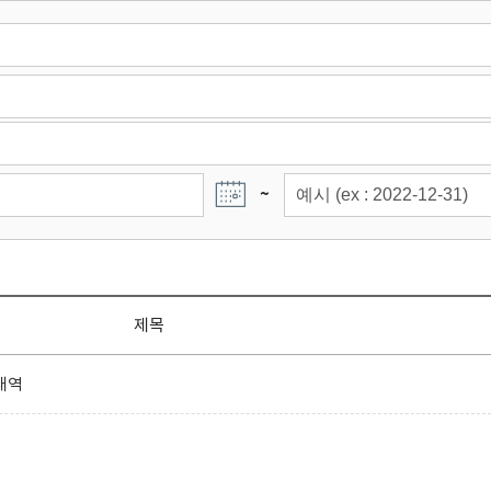
~
제목
내역