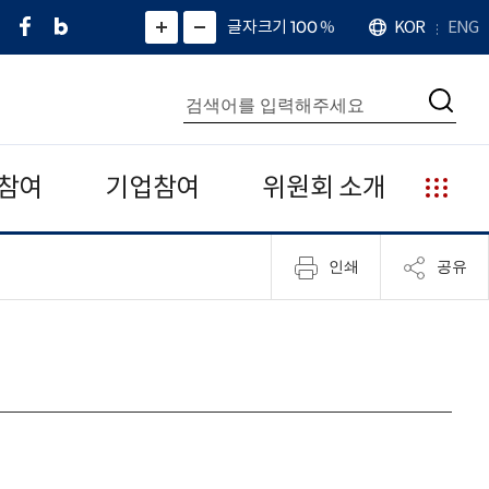
페
네
X
확
글자크기 100
%
KOR
ENG
언
화
화
이
이
(
대
어
면
면
스
버
트
수
확
축
북
블
위
대
통
소
치
검
로
터
합
색
그
)
검
색
참여
기업참여
위원회 소개
누
리
집
인쇄
공유
안
내