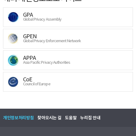
GPA
Global Privacy Assembly
GPEN
Global Privacy Enforcement Network
APPA
Asia Pacific Privacy Authorities
CoE
Council of Europe
개인정보처리방침
찾아오시는 길
도움말
누리집 안내