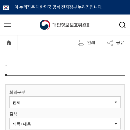
이 누리집은 대한민국 공식 전자정부 누리집입니다.
개
메
검
뉴
색
인
열
인쇄
공유
기
정
보
-
보
호
회의구분
위
검색
원