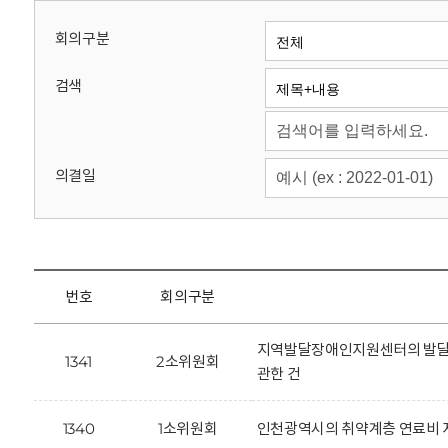
회
회의구분
검색
의결일
번호
회의구분
지역발달장애인지원센터의 발달장
1341
2소위원회
관한 건
1340
1소위원회
인천광역시의 취약계층 연료비 지