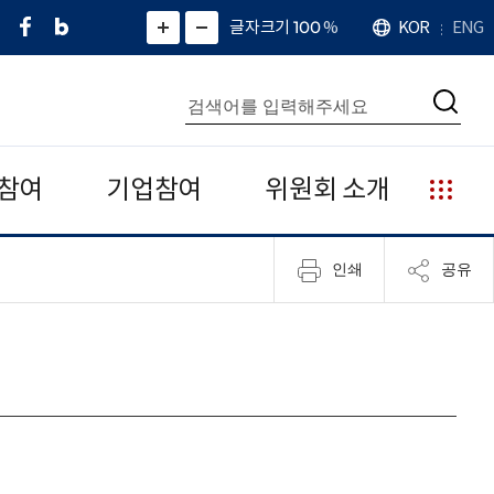
페
네
X
확
글자크기 100
%
KOR
ENG
언
화
화
이
이
(
대
어
면
면
스
버
트
수
확
축
북
블
위
대
통
소
치
검
로
터
합
색
그
)
검
색
참여
기업참여
위원회 소개
누
리
집
인쇄
공유
안
내