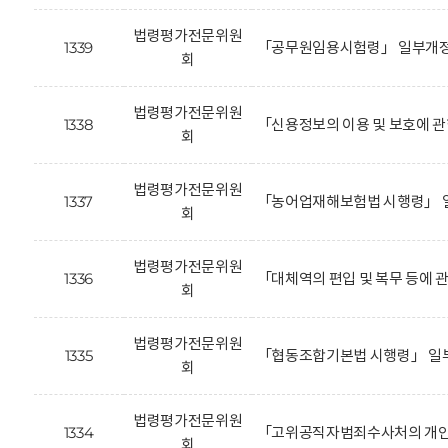
법령평가전문위원
1339
「공무원임용시험령」 일부개정안
회
법령평가전문위원
1338
「신용정보의 이용 및 보호에 관
회
법령평가전문위원
1337
「농어업재해보험법 시행령」 일
회
법령평가전문위원
1336
「대체역의 편입 및 복무 등에 
회
법령평가전문위원
1335
「협동조합기본법 시행령」 일
회
법령평가전문위원
1334
「고위공직자범죄수사처의 개인정
회