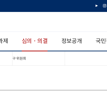
유
인
튜
스
브
타
그
램
과제
심의 · 의결
정보공개
국민
"접기,펼치기"
구 위원회