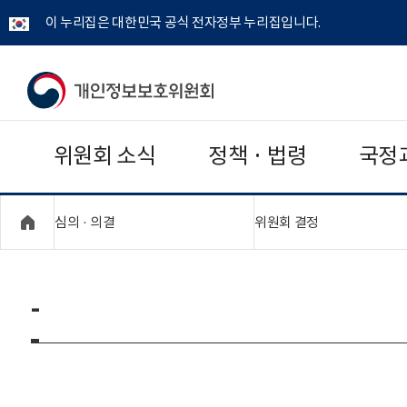
이 누리집은 대한민국 공식 전자정부 누리집입니다.
개
인
위원회 소식
정책 · 법령
국정
정
보
"접기,펼치기"
"접기,펼치기"
심의 · 의결
위원회 결정
보
호
-
위
원