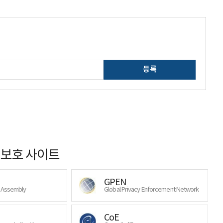
등록
보호 사이트
GPEN
y Assembly
Global Privacy Enforcement Network
CoE