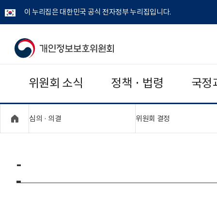
이 누리집은 대한민국 공식 전자정부 누리집입니다.
개
인
위원회 소식
정책 · 법령
국정
정
보
"접기,펼치기"
"접기,펼치기"
심의 · 의결
위원회 결정
보
호
-
위
원