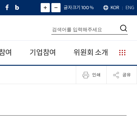
페
네
X
확
글자크기 100
%
KOR
ENG
언
화
화
이
이
(
대
어
면
면
스
버
트
수
확
축
북
블
위
대
통
소
치
검
로
터
합
색
그
)
검
색
참여
기업참여
위원회 소개
누
리
집
인쇄
공유
안
내