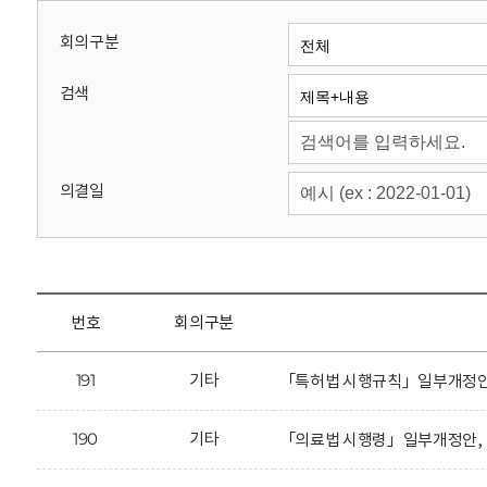
회
회의구분
검색
의결일
번호
회의구분
191
기타
「특허법 시행규칙」일부개정안에
190
기타
「의료법 시행령」일부개정안, 