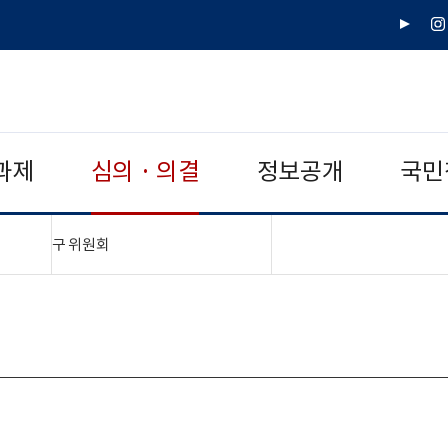
유
인
튜
스
브
타
그
램
과제
심의 · 의결
정보공개
국민
"접기,펼치기"
구 위원회