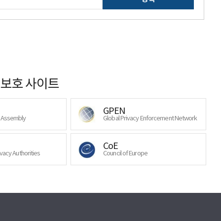
보호 사이트
GPEN
y Assembly
Global Privacy Enforcement Network
CoE
ivacy Authorities
Council of Europe