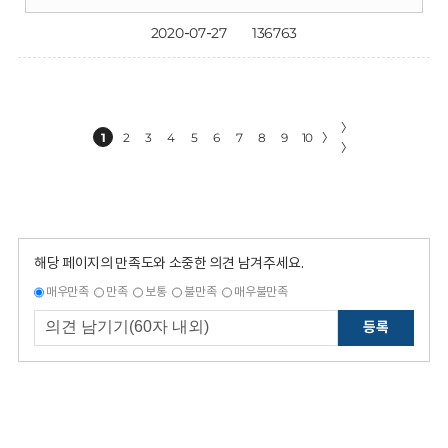
2020-07-27
136763
〉
1
2
3
4
5
6
7
8
9
10
〉
〉
해당 페이지의 만족도와 소중한 의견 남겨주세요.
매우만족
만족
보통
불만족
매우불만족
등록