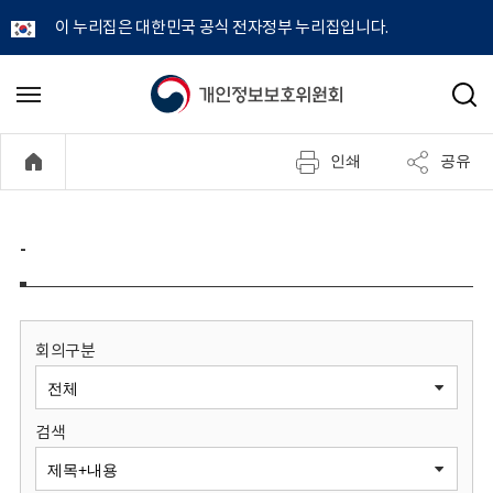
이 누리집은 대한민국 공식 전자정부 누리집입니다.
개
메
검
뉴
색
인
열
인쇄
공유
기
정
보
-
보
호
회의구분
위
검색
원