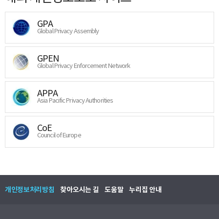
GPA
Global Privacy Assembly
GPEN
Global Privacy Enforcement Network
APPA
Asia Pacific Privacy Authorities
CoE
Council of Europe
개인정보처리방침
찾아오시는 길
도움말
누리집 안내