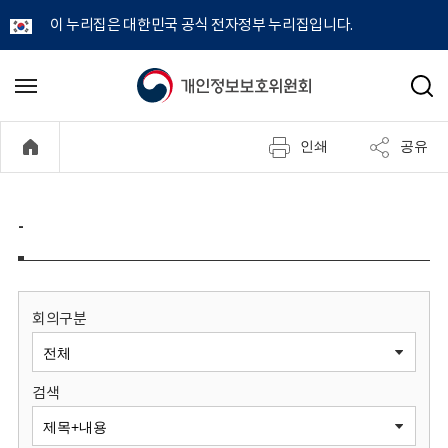
이 누리집은 대한민국 공식 전자정부 누리집입니다.
개
메
검
뉴
색
인
열
인쇄
공유
기
정
보
-
보
호
회의구분
위
검색
원