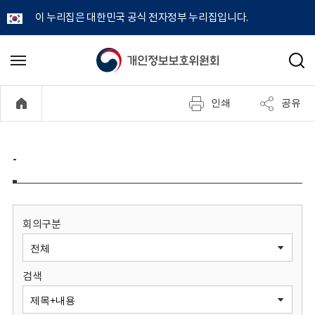
이 누리집은 대한민국 공식 전자정부 누리집입니다.
개
메
검
뉴
색
인
열
인쇄
공유
기
정
보
-
보
호
회의구분
위
검색
원