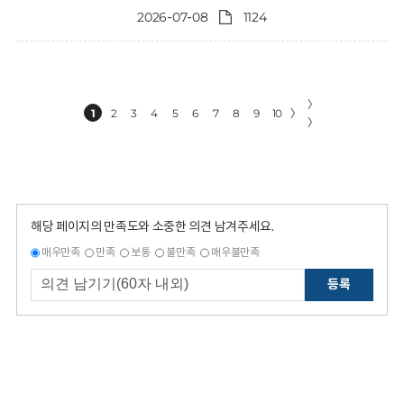
2026-07-08
1124
〉
1
2
3
4
5
6
7
8
9
10
〉
〉
해당 페이지의 만족도와 소중한 의견 남겨주세요.
매우만족
만족
보통
불만족
매우불만족
등록