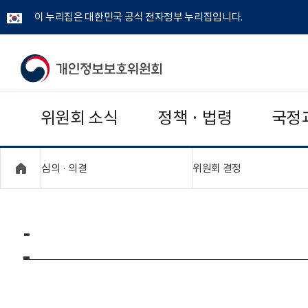
이 누리집은 대한민국 공식 전자정부 누리집입니다.
개
인
위원회 소식
정책 · 법령
국정
정
보
"접기,펼치기"
"접기,펼치기"
심의 · 의결
위원회 결정
보
호
-
위
원