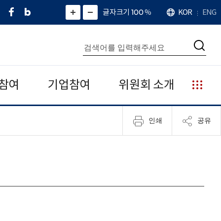
페
네
X
확
글자크기 100
%
KOR
ENG
언
화
화
이
이
(
대
어
면
면
스
버
트
수
확
축
북
블
위
대
통
소
치
검
로
터
합
색
그
)
검
색
참여
기업참여
위원회 소개
누
리
집
인쇄
공유
안
내