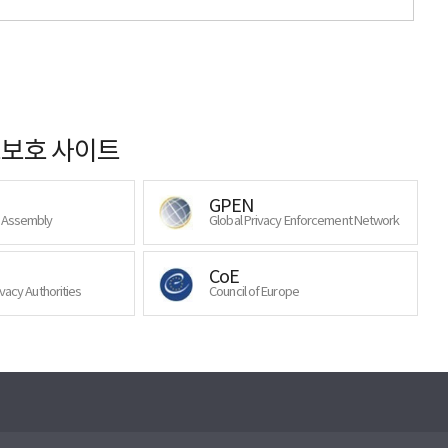
보호 사이트
GPEN
y Assembly
Global Privacy Enforcement Network
CoE
ivacy Authorities
Council of Europe