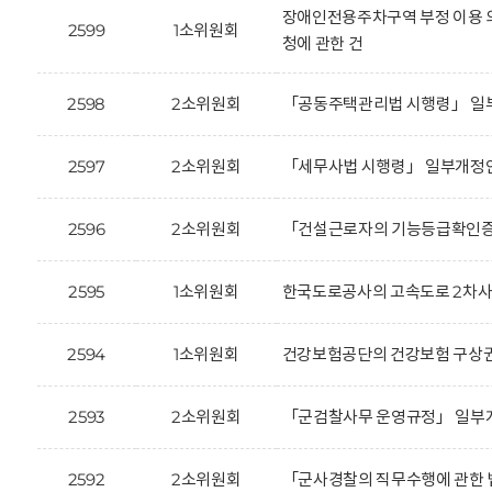
장애인전용주차구역 부정 이용 의
2599
1소위원회
청에 관한 건
2598
2소위원회
「공동주택관리법 시행령」 일부
2597
2소위원회
「세무사법 시행령」 일부개정안
2596
2소위원회
「건설근로자의 기능등급확인증 
2595
1소위원회
한국도로공사의 고속도로 2차사고
2594
1소위원회
건강보험공단의 건강보험 구상권 
2593
2소위원회
「군검찰사무 운영규정」 일부개
2592
2소위원회
「군사경찰의 직무수행에 관한 