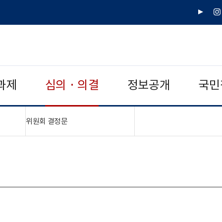
유
인
튜
스
브
타
그
램
과제
심의 · 의결
정보공개
국민
"접기,펼치기"
위원회 결정문