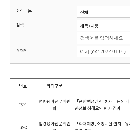
회
회의구분
검색
의결일
번호
회의구분
법령평가전문위원
「중앙행정권한 및 사무 등의 지
1391
회
인정보 침해요인 평가 결과
법령평가전문위원
「화재예방, 소방시설 설치 · 
1390