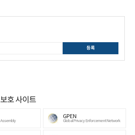
등록
보호 사이트
GPEN
y Assembly
Global Privacy Enforcement Network