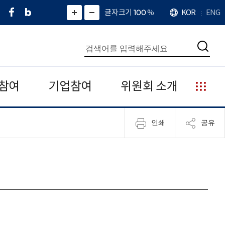
페
네
X
확
글자크기 100
%
KOR
ENG
언
화
화
이
이
(
대
어
면
면
스
버
트
수
확
축
북
블
위
대
통
소
치
검
로
터
합
색
그
)
검
색
참여
기업참여
위원회 소개
누
리
집
인쇄
공유
안
내