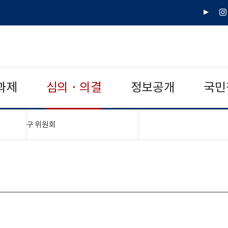
유
인
튜
스
브
타
그
램
과제
심의 · 의결
정보공개
국민
"접기,펼치기"
구 위원회