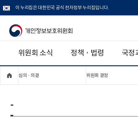
이 누리집은 대한민국 공식 전자정부 누리집입니다.
개
인
위원회 소식
정책 · 법령
국정
정
보
"접기,펼치기"
"접기,펼치기"
심의 · 의결
위원회 결정
보
호
-
위
원