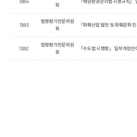
1384
「해양환경관리법 시행규칙」 
회
법령평가전문위원
1383
「화훼산업 발전 및 화훼문화 
회
법령평가전문위원
1382
「수도법 시행령」 일부개정안에
회