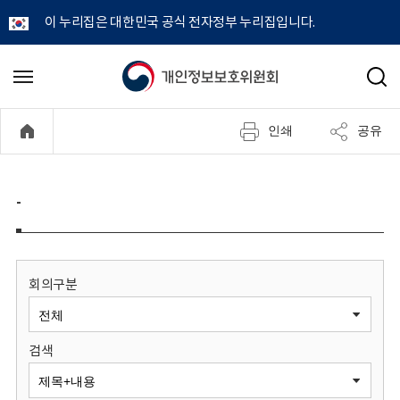
이 누리집은 대한민국 공식 전자정부 누리집입니다.
개
메
검
뉴
색
인
열
인쇄
공유
기
정
보
-
보
호
회의구분
위
검색
원