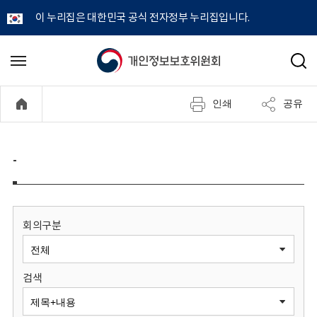
이 누리집은 대한민국 공식 전자정부 누리집입니다.
개
메
검
뉴
색
인
열
인쇄
공유
기
정
보
-
보
호
회의구분
위
검색
원