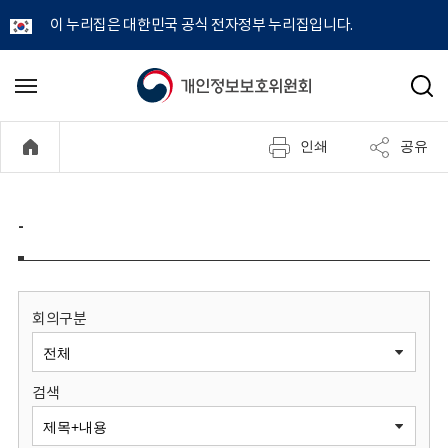
이 누리집은 대한민국 공식 전자정부 누리집입니다.
개
메
검
뉴
색
인
열
인쇄
공유
기
정
보
-
보
호
회의구분
위
검색
원