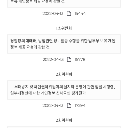
보유 개인정보 제공 요청에 관한 건
2022-04-13
15444
1소위원회
경찰청의 대테러, 방첩관련 정보활동 수행을 위한 법무부 보유 개인
정보 제공 요청에 관한 건
2022-04-13
15778
2소위원회
「부패방지 및 국민권익위원회의 설치와 운영에 관한 법률 시행령」
일부개정안에 대한 개인정보 침해요인 평가결과
2022-04-13
17294
2소위원회