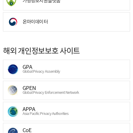
가명정보지원플랫폼
온마이데이터
해외 개인정보보호 사이트
GPA
Global Privacy Assembly
GPEN
Global Privacy Enforcement Network
APPA
Asia Pacific Privacy Authorities
CoE