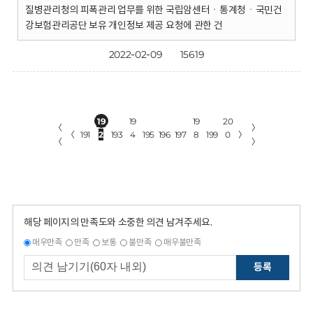
질병관리청의 피폭관리 업무를 위한 국립암센터ㆍ통계청ㆍ국민건
강보험관리공단 보유 개인정보 제공 요청에 관한 건
2022-02-09
15619
19
19
19
20
〈
〉
〈
191
2
193
4
195
196
197
8
199
0
〉
〈
〉
해당 페이지의 만족도와 소중한 의견 남겨주세요.
매우만족
만족
보통
불만족
매우불만족
등록