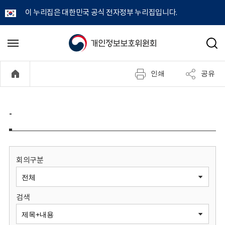
이 누리집은 대한민국 공식 전자정부 누리집입니다.
개
메
검
뉴
색
인
열
인쇄
공유
기
정
보
-
보
호
회의구분
위
검색
원