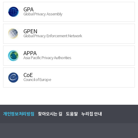
GPA
Global Privacy Assembly
GPEN
Global Privacy Enforcement Network
APPA
Asia Pacific Privacy Authorities
CoE
Council of Europe
개인정보처리방침
찾아오시는 길
도움말
누리집 안내