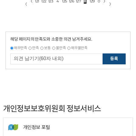
〈
121
122
123
4
125
126
127
8
129
0
〉
〈
〉
해당 페이지의 만족도와 소중한 의견 남겨주세요.
매우만족
만족
보통
불만족
매우불만족
등록
개인정보보호위원회 정보서비스
개인정보 포털