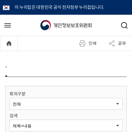
이 누리집은 대한민국 공식 전자정부 누리집입니다.
개
메
검
뉴
색
인
열
인쇄
공유
기
정
보
-
보
호
회의구분
위
검색
원